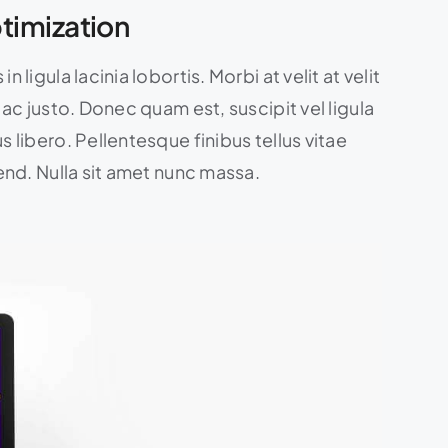
timization
n ligula lacinia lobortis. Morbi at velit at velit
t ac justo. Donec quam est, suscipit vel ligula
s libero. Pellentesque finibus tellus vitae
fend. Nulla sit amet nunc massa.