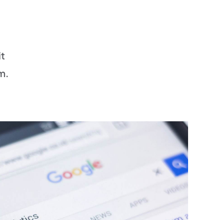
it
m.