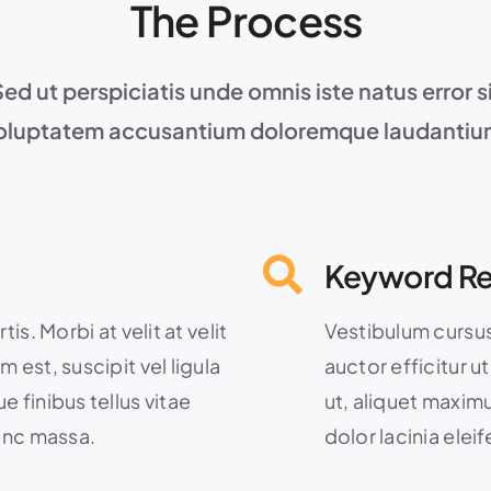
The Process
Sed ut perspiciatis unde omnis iste natus error s
oluptatem accusantium doloremque laudantiu
Keyword Re
is. Morbi at velit at velit
Vestibulum cursus i
 est, suscipit vel ligula
auctor efficitur u
e finibus tellus vitae
ut, aliquet maximu
nunc massa.
dolor lacinia elei