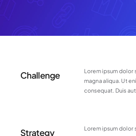
Lorem ipsum dolor s
Challenge
magna aliqua. Ut en
consequat. Duis aute 
Lorem ipsum dolor s
Strategy