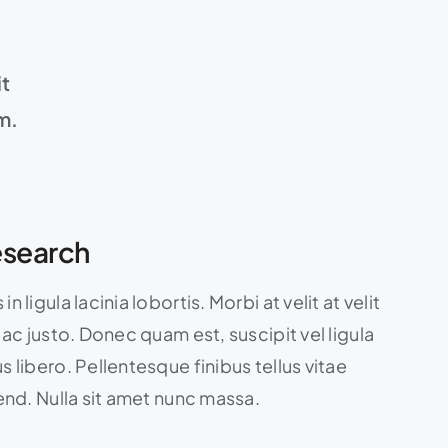
it
m.
search
n ligula lacinia lobortis. Morbi at velit at velit
t ac justo. Donec quam est, suscipit vel ligula
s libero. Pellentesque finibus tellus vitae
fend. Nulla sit amet nunc massa.