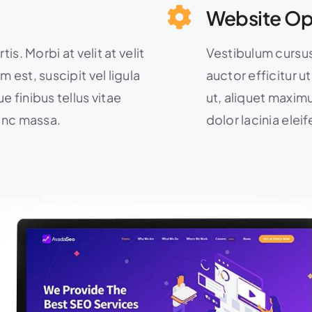
Website Op
is. Morbi at velit at velit
Vestibulum cursus i
 est, suscipit vel ligula
auctor efficitur u
e finibus tellus vitae
ut, aliquet maximu
nunc massa.
dolor lacinia elei