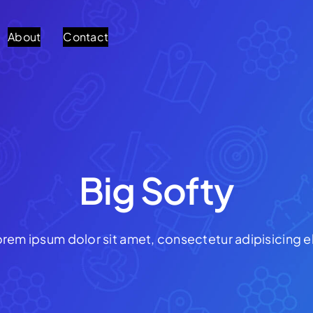
About
Contact
Big Softy
rem ipsum dolor sit amet, consectetur adipisicing el